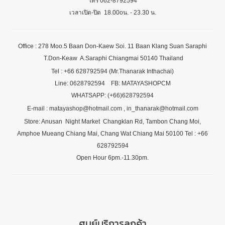
โทร 062-8792594
เวลาเปิด-ปิด 18.00oน. - 23.30 น.
Office : 278 Moo.5 Baan Don-Kaew Soi. 11 Baan Klang Suan Saraphi
T.Don-Keaw A.Saraphi Chiangmai 50140 Thailand
Tel : +66 628792594 (Mr.Thanarak Inthachai)
Line: 0628792594 FB: MATAYASHOPCM
WHATSAPP: (+66)628792594
E-mail : matayashop@hotmail.com , in_thanarak@hotmail.com
Store: Anusan Night Market Changklan Rd, Tambon Chang Moi,
Amphoe Mueang Chiang Mai, Chang Wat Chiang Mai 50100 Tel : +66
628792594
Open Hour 6pm.-11.30pm.
ศูนย์บริการลูกค้า