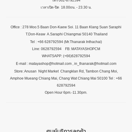
โทร 062-8792594
เวลาเปิด-ปิด 18.00oน. - 23.30 น.
Office : 278 Moo.5 Baan Don-Kaew Soi. 11 Baan Klang Suan Saraphi
T.Don-Keaw A.Saraphi Chiangmai 50140 Thailand
Tel : +66 628792594 (Mr.Thanarak Inthachai)
Line: 0628792594 FB: MATAYASHOPCM
WHATSAPP: (+66)628792594
E-mail : matayashop@hotmail.com , in_thanarak@hotmail.com
Store: Anusan Night Market Changklan Rd, Tambon Chang Moi,
Amphoe Mueang Chiang Mai, Chang Wat Chiang Mai 50100 Tel : +66
628792594
Open Hour 6pm.-11.30pm.
ศูนย์บริการลูกค้า