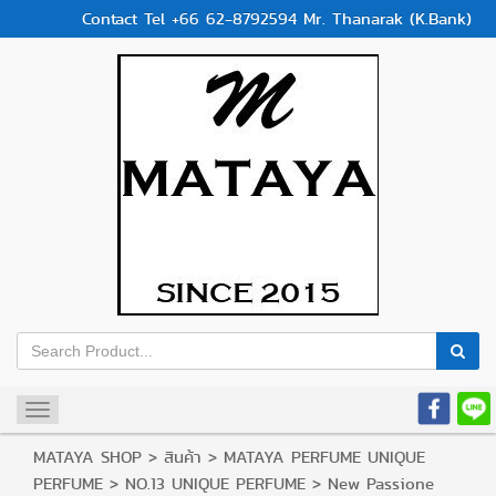
Contact Tel +66 62-8792594 Mr. Thanarak (K.Bank)
Toggle
navigation
MATAYA SHOP
>
สินค้า
>
MATAYA PERFUME UNIQUE
PERFUME
>
NO.13 UNIQUE PERFUME
>
New Passione