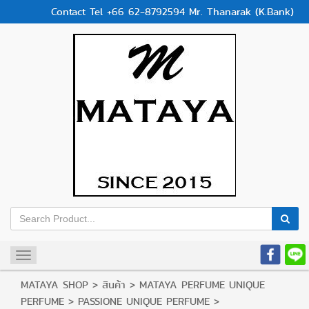
Contact Tel +66 62-8792594 Mr. Thanarak (K.Bank)
Toggle
navigation
MATAYA SHOP
>
สินค้า
>
MATAYA PERFUME UNIQUE
PERFUME
>
PASSIONE UNIQUE PERFUME
>