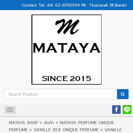
Contact Tel +66 62-8792594 Mr. Thanarak (K.Bank)
Toggle
navigation
MATAYA SHOP
>
สินค้า
>
MATAYA PERFUME UNIQUE
PERFUME
>
VANILLE XEX UNIQUE PERFUME
>
VANILLE