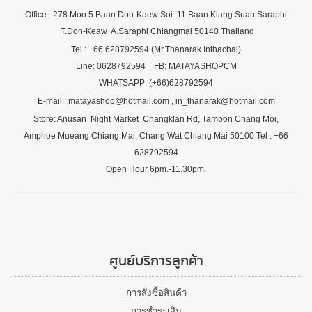
Office : 278 Moo.5 Baan Don-Kaew Soi. 11 Baan Klang Suan Saraphi
T.Don-Keaw A.Saraphi Chiangmai 50140 Thailand
Tel : +66 628792594 (Mr.Thanarak Inthachai)
Line: 0628792594 FB: MATAYASHOPCM
WHATSAPP: (+66)628792594
E-mail : matayashop@hotmail.com , in_thanarak@hotmail.com
Store: Anusan Night Market Changklan Rd, Tambon Chang Moi,
Amphoe Mueang Chiang Mai, Chang Wat Chiang Mai 50100 Tel : +66
628792594
Open Hour 6pm.-11.30pm.
ศูนย์บริการลูกค้า
การสั่งซื้อสินค้า
การชำระเงิน