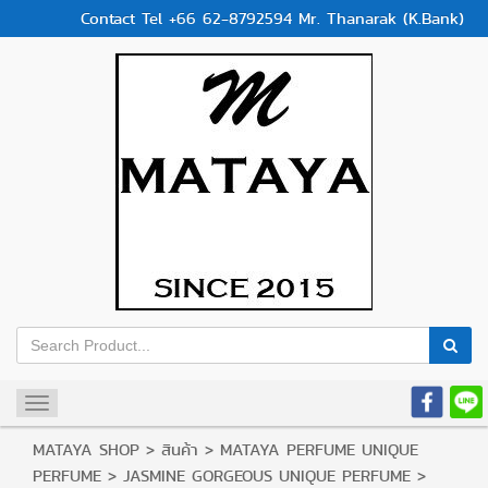
Contact Tel +66 62-8792594 Mr. Thanarak (K.Bank)
Toggle
navigation
MATAYA SHOP
>
สินค้า
>
MATAYA PERFUME UNIQUE
PERFUME
>
JASMINE GORGEOUS UNIQUE PERFUME
>