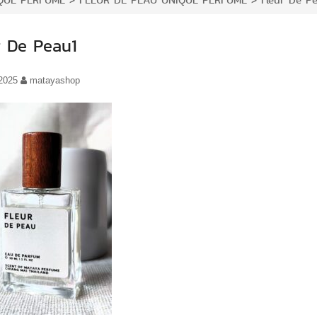
QUE PERFUME
>
FLEUR DE PEAU UNIQUE PERFUME
>
Fleur De P
r De Peau1
/2025
matayashop