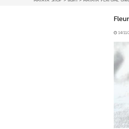
MATAYA SHOP
>
สินค้า
>
MATAYA PERFUME UNI
Fleu
14/11