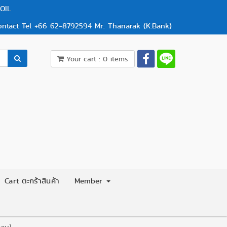
OIL
ontact Tel +66 62-8792594 Mr. Thanarak (K.Bank)
Your cart : 0 items
Cart ตะกร้าสินค้า
Member