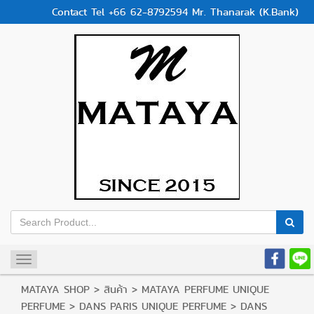
Contact Tel +66 62-8792594 Mr. Thanarak (K.Bank)
Toggle
navigation
MATAYA SHOP
>
สินค้า
>
MATAYA PERFUME UNIQUE
PERFUME
>
DANS PARIS UNIQUE PERFUME
>
DANS