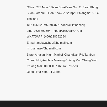
Office : 278 Moo.5 Baan Don-Kaew Soi. 11 Baan Klang
Suan Saraphi T.Don-Keaw A.Saraphi Chiangmai 50140
Thailand
Tel : +66 628792594 (Mr.Thanarak Inthachai)
Line: 0628792594 FB: MATAYASHOPCM
WHATSAPP: (+66)628792594
E-mail : matayashop@hotmail.com ,
in_thanarak@hotmail.com
Store: Anusan Night Market Changklan Rd, Tambon
Chang Moi, Amphoe Mueang Chiang Mai, Chang Wat
Chiang Mai 50100 Tel : +66 628792594
Open Hour 6pm.-11.30pm.