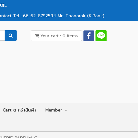
OIL
ontact Tel +66 62-8792594 Mr. Thanarak (K.Bank)
Your cart : 0 items
Cart ตะกร้าสินค้า
Member