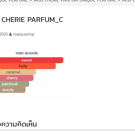
QUE PERFUME
>
MISS CHERIE PARFUM UNIQUE PERFUME
>
MISS 
 CHERIE PARFUM_C
/2026
matayashop
ความคิดเห็น