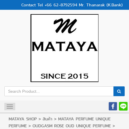
Contact Tel +66 62-8792594 Mr. Thanarak (K.Bank)
Toggle
navigation
MATAYA SHOP
>
สินค้า
>
MATAYA PERFUME UNIQUE
PERFUME
>
OUDGASM ROSE OUD UNIQUE PERFUME
>