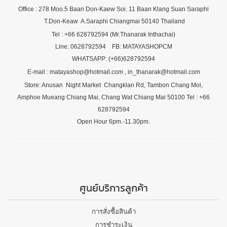
Office : 278 Moo.5 Baan Don-Kaew Soi. 11 Baan Klang Suan Saraphi
T.Don-Keaw A.Saraphi Chiangmai 50140 Thailand
Tel : +66 628792594 (Mr.Thanarak Inthachai)
Line: 0628792594 FB: MATAYASHOPCM
WHATSAPP: (+66)628792594
E-mail : matayashop@hotmail.com , in_thanarak@hotmail.com
Store: Anusan Night Market Changklan Rd, Tambon Chang Moi,
Amphoe Mueang Chiang Mai, Chang Wat Chiang Mai 50100 Tel : +66
628792594
Open Hour 6pm.-11.30pm.
ศูนย์บริการลูกค้า
การสั่งซื้อสินค้า
การชำระเงิน