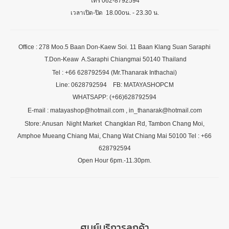
โทร 062-8792594
เวลาเปิด-ปิด 18.00oน. - 23.30 น.
Office : 278 Moo.5 Baan Don-Kaew Soi. 11 Baan Klang Suan Saraphi
T.Don-Keaw A.Saraphi Chiangmai 50140 Thailand
Tel : +66 628792594 (Mr.Thanarak Inthachai)
Line: 0628792594 FB: MATAYASHOPCM
WHATSAPP: (+66)628792594
E-mail : matayashop@hotmail.com , in_thanarak@hotmail.com
Store: Anusan Night Market Changklan Rd, Tambon Chang Moi,
Amphoe Mueang Chiang Mai, Chang Wat Chiang Mai 50100 Tel : +66
628792594
Open Hour 6pm.-11.30pm.
ศูนย์บริการลูกค้า