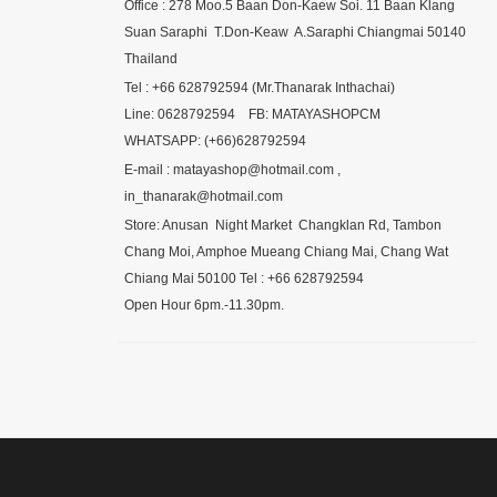
Office : 278 Moo.5 Baan Don-Kaew Soi. 11 Baan Klang
Suan Saraphi T.Don-Keaw A.Saraphi Chiangmai 50140
Thailand
Tel : +66 628792594 (Mr.Thanarak Inthachai)
Line: 0628792594 FB: MATAYASHOPCM
WHATSAPP: (+66)628792594
E-mail : matayashop@hotmail.com ,
in_thanarak@hotmail.com
Store: Anusan Night Market Changklan Rd, Tambon
Chang Moi, Amphoe Mueang Chiang Mai, Chang Wat
Chiang Mai 50100 Tel : +66 628792594
Open Hour 6pm.-11.30pm.