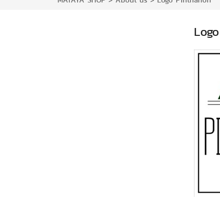
MATAYA SHOP
>
About us
>
Logo Pinthanon
Logo