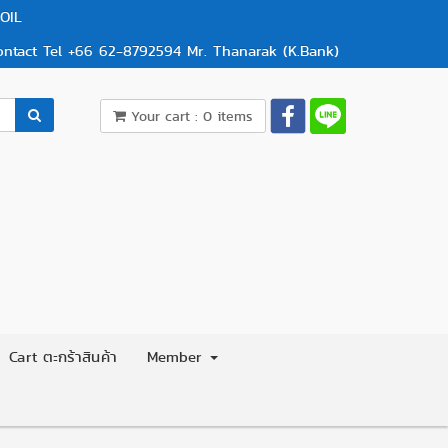
OIL
ontact Tel +66 62-8792594 Mr. Thanarak (K.Bank)
Your cart : 0 items
Cart ตะกร้าสินค้า
Member