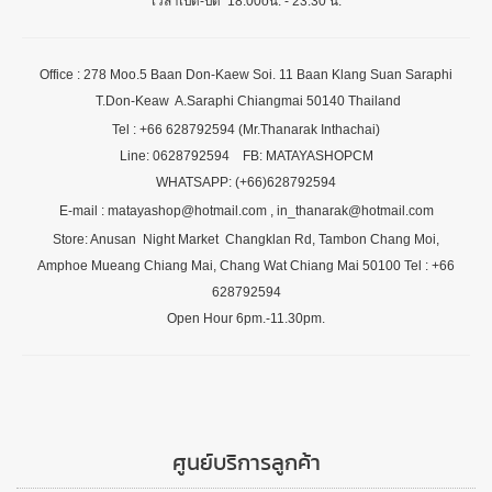
เวลาเปิด-ปิด 18.00oน. - 23.30 น.
Office : 278 Moo.5 Baan Don-Kaew Soi. 11 Baan Klang Suan Saraphi
T.Don-Keaw A.Saraphi Chiangmai 50140 Thailand
Tel : +66 628792594 (Mr.Thanarak Inthachai)
Line: 0628792594 FB: MATAYASHOPCM
WHATSAPP: (+66)628792594
E-mail : matayashop@hotmail.com , in_thanarak@hotmail.com
Store: Anusan Night Market Changklan Rd, Tambon Chang Moi,
Amphoe Mueang Chiang Mai, Chang Wat Chiang Mai 50100 Tel : +66
628792594
Open Hour 6pm.-11.30pm.
ศูนย์บริการลูกค้า