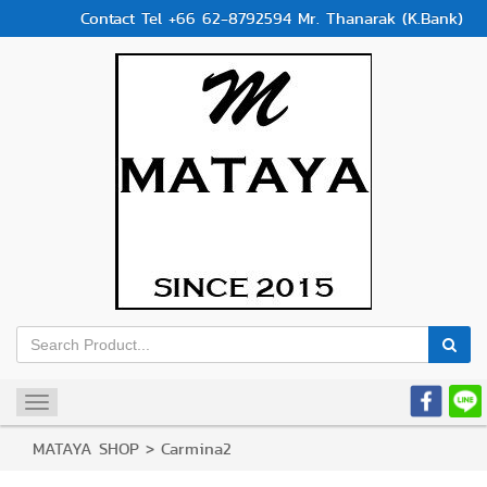
Contact Tel +66 62-8792594 Mr. Thanarak (K.Bank)
Toggle
navigation
MATAYA SHOP
>
Carmina2