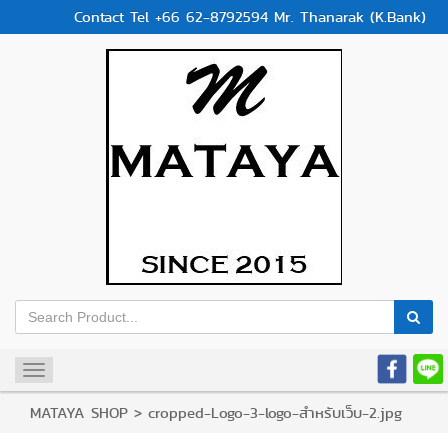
Contact Tel +66 62-8792594 Mr. Thanarak (K.Bank)
Toggle
navigation
MATAYA SHOP
>
cropped-Logo-3-logo-สำหรับเว็บ-2.jpg