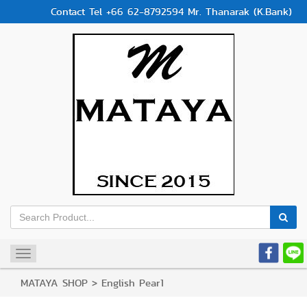
Contact Tel +66 62-8792594 Mr. Thanarak (K.Bank)
Toggle
navigation
MATAYA SHOP
>
English Pear1