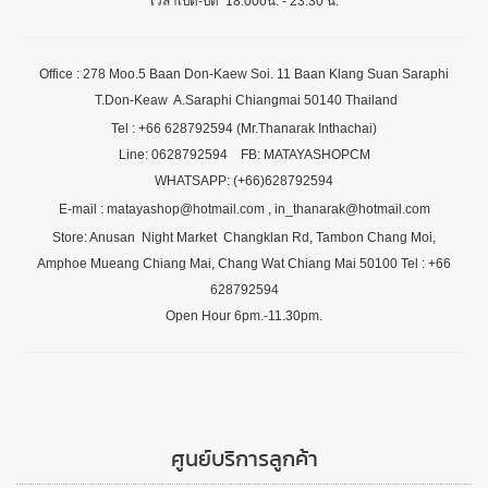
เวลาเปิด-ปิด 18.00oน. - 23.30 น.
Office : 278 Moo.5 Baan Don-Kaew Soi. 11 Baan Klang Suan Saraphi
T.Don-Keaw A.Saraphi Chiangmai 50140 Thailand
Tel : +66 628792594 (Mr.Thanarak Inthachai)
Line: 0628792594 FB: MATAYASHOPCM
WHATSAPP: (+66)628792594
E-mail : matayashop@hotmail.com , in_thanarak@hotmail.com
Store: Anusan Night Market Changklan Rd, Tambon Chang Moi,
Amphoe Mueang Chiang Mai, Chang Wat Chiang Mai 50100 Tel : +66
628792594
Open Hour 6pm.-11.30pm.
ศูนย์บริการลูกค้า