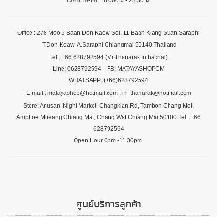
เวลาเปิด-ปิด 18.00oน. - 23.30 น.
Office : 278 Moo.5 Baan Don-Kaew Soi. 11 Baan Klang Suan Saraphi
T.Don-Keaw A.Saraphi Chiangmai 50140 Thailand
Tel : +66 628792594 (Mr.Thanarak Inthachai)
Line: 0628792594 FB: MATAYASHOPCM
WHATSAPP: (+66)628792594
E-mail : matayashop@hotmail.com , in_thanarak@hotmail.com
Store: Anusan Night Market Changklan Rd, Tambon Chang Moi,
Amphoe Mueang Chiang Mai, Chang Wat Chiang Mai 50100 Tel : +66
628792594
Open Hour 6pm.-11.30pm.
ศูนย์บริการลูกค้า