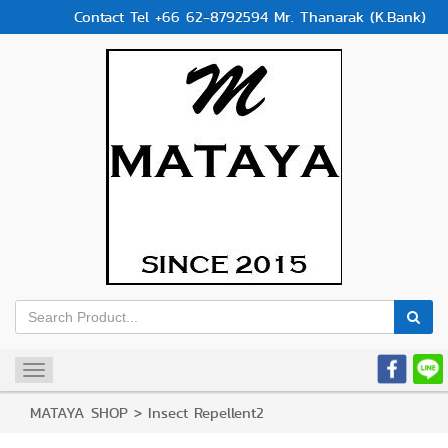
Contact Tel +66 62-8792594 Mr. Thanarak (K.Bank)
Toggle
navigation
MATAYA SHOP
>
Insect Repellent2