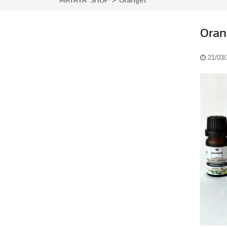
MATAYA SHOP
>
Orange1
Oran
21/03