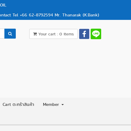
OIL
ontact Tel +66 62-8792594 Mr. Thanarak (K.Bank)
Your cart : 0 items
Cart ตะกร้าสินค้า
Member