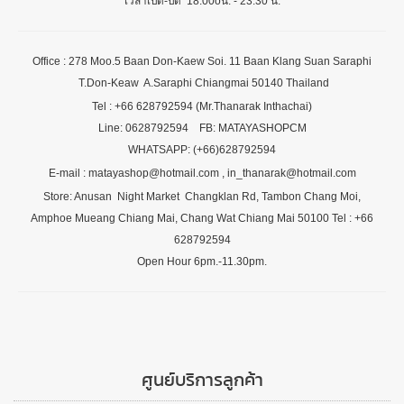
เวลาเปิด-ปิด 18.00oน. - 23.30 น.
Office : 278 Moo.5 Baan Don-Kaew Soi. 11 Baan Klang Suan Saraphi
T.Don-Keaw A.Saraphi Chiangmai 50140 Thailand
Tel : +66 628792594 (Mr.Thanarak Inthachai)
Line: 0628792594 FB: MATAYASHOPCM
WHATSAPP: (+66)628792594
E-mail : matayashop@hotmail.com , in_thanarak@hotmail.com
Store: Anusan Night Market Changklan Rd, Tambon Chang Moi,
Amphoe Mueang Chiang Mai, Chang Wat Chiang Mai 50100 Tel : +66
628792594
Open Hour 6pm.-11.30pm.
ศูนย์บริการลูกค้า