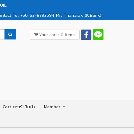
OIL
ontact Tel +66 62-8792594 Mr. Thanarak (K.Bank)
Your cart : 0 items
Cart ตะกร้าสินค้า
Member