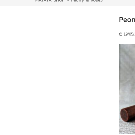
MATAYA SHOP
>
Peony & Rose3
Peon
19/05