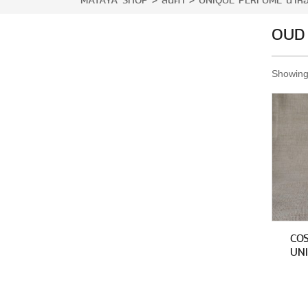
MATAYA SHOP
>
สินค้า
>
UNIQUE PERFUME น้ำห
OUD 
Showing 
CO
UN