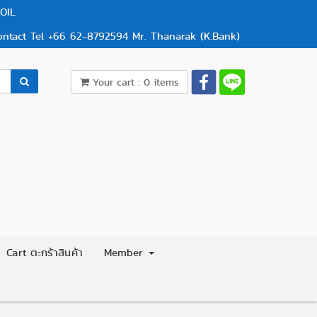
OIL
ontact Tel +66 62-8792594 Mr. Thanarak (K.Bank)
Your cart : 0 items
Cart ตะกร้าสินค้า
Member