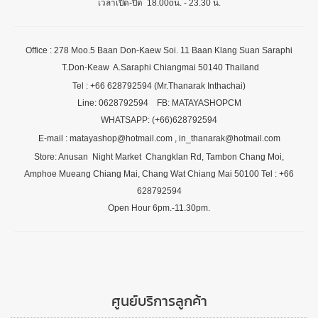
เวลาเปิด-ปิด 18.00oน. - 23.30 น.
Office : 278 Moo.5 Baan Don-Kaew Soi. 11 Baan Klang Suan Saraphi
T.Don-Keaw A.Saraphi Chiangmai 50140 Thailand
Tel : +66 628792594 (Mr.Thanarak Inthachai)
Line: 0628792594 FB: MATAYASHOPCM
WHATSAPP: (+66)628792594
E-mail : matayashop@hotmail.com , in_thanarak@hotmail.com
Store: Anusan Night Market Changklan Rd, Tambon Chang Moi,
Amphoe Mueang Chiang Mai, Chang Wat Chiang Mai 50100 Tel : +66
628792594
Open Hour 6pm.-11.30pm.
ศูนย์บริการลูกค้า