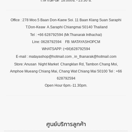
เวลาเปิด-ปิด 18.00oน. - 23.30 น.
Office : 278 Moo.5 Baan Don-Kaew Soi. 11 Baan Klang Suan Saraphi
T.Don-Keaw A.Saraphi Chiangmai 50140 Thailand
Tel : +66 628792594 (Mr.Thanarak Inthachai)
Line: 0628792594 FB: MATAYASHOPCM
WHATSAPP: (+66)628792594
E-mail : matayashop@hotmail.com , in_thanarak@hotmail.com
Store: Anusan Night Market Changklan Rd, Tambon Chang Moi,
Amphoe Mueang Chiang Mai, Chang Wat Chiang Mai 50100 Tel : +66
628792594
Open Hour 6pm.-11.30pm.
ศูนย์บริการลูกค้า