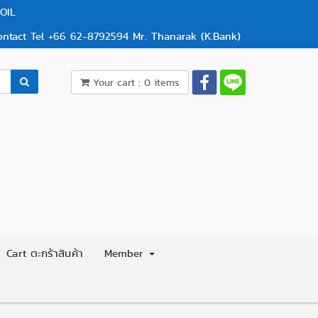
OIL
ontact Tel +66 62-8792594 Mr. Thanarak (K.Bank)
Your cart : 0 items
Cart ตะกร้าสินค้า
Member