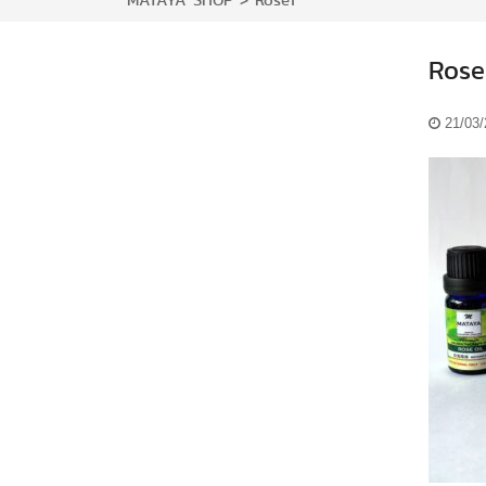
MATAYA SHOP
>
Rose1
Rose
21/03