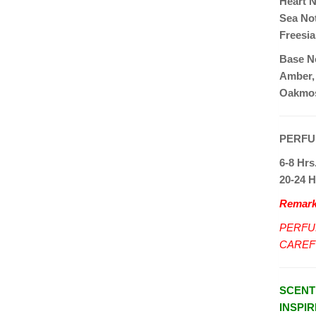
Heart 
Sea Not
Freesia
Base N
Amber,
Oakmos
PERFU
6-8 Hr
20-24 
Remark:
PERFU
CAREF
SCENT
INSPI