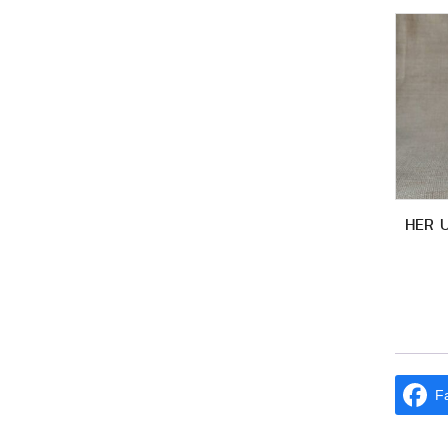
HER 
F