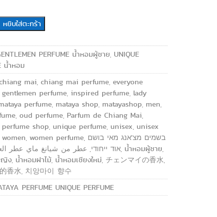
หยิบใส่ตะกร้า
GENTLEMEN PERFUME น้ำหอมผู้ชาย
UNIQUE
,
 น้ำหอม
E
chiang mai
chiang mai perfume
everyone
,
,
gentlemen perfume
inspired perfume
lady
,
,
,
mataya perfume
mataya shop
matayashop
men
,
,
,
,
fume
oud perfume
Parfum de Chiang Mai
,
,
,
perfume shop
unique perfume
unisex
unisex
,
,
,
,
women
women perfume
בשמים מצ'אנג מאי בושם
,
,
,
عطر من شيانغ ماي عطر العو
אוד ייחודי
น้ำหอมผู้ชาย
,
,
,
หญิง
น้ำหอมฝาไม้
น้ำหอมเชียงใหม่
チェンマイの香水
,
,
,
,
的香水
치앙마이 향수
,
ATAYA PERFUME UNIQUE PERFUME