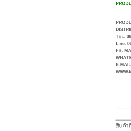
PRODU
PRODU
DISTR
TEL: 06
Line: 0
FB: M
WHATSA
E-MAI
WWW.M
สินค้าท