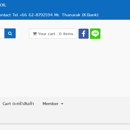
OIL
ontact Tel +66 62-8792594 Mr. Thanarak (K.Bank)
Your cart : 0 items
Cart ตะกร้าสินค้า
Member