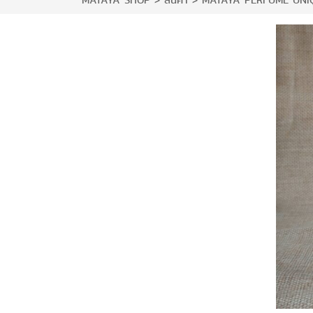
MATAYA SHOP
>
สินค้า
>
MATAYA PERFUME UNI