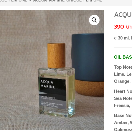
QUE PERFUME
>
ACQUA MARINE UNIQUE PERFUME
ACQU
390
℮ 30 ml. 
OIL BA
Top Not
Lime, L
Orange, 
Heart No
Sea Note
Freesia, 
Base No
Amber, 
Oakmoss