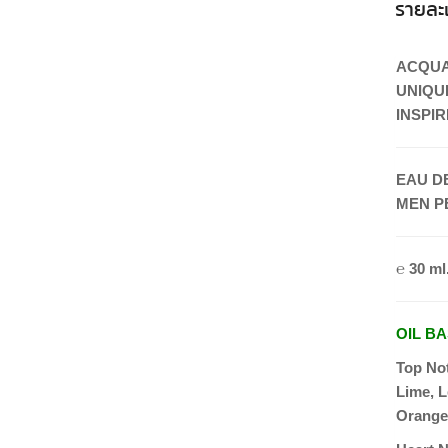
รายละ
ACQUA
UNIQU
INSPI
EAU D
MEN P
℮ 30 ml.
OIL B
Top No
Lime, 
Orange,