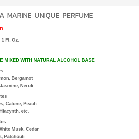
A MARINE UNIQUE PERFUME
Ι 1 Fl. Oz.
SE MIXED WITH NATURAL ALCOHOL BASE
es
emon, Bergamot
Jasmine, Neroli
tes
s, Calone, Peach
Hiacynth, etc.
tes
White Musk, Cedar
, Patchouli