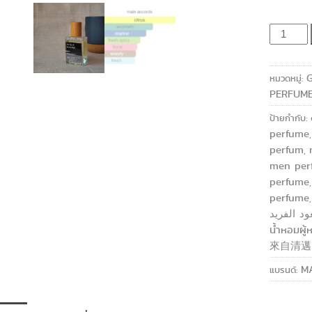
จำนวน
ACQUA
MARINE
หมวดหมู่:
UNIQUE
PERFUME
PERFUM
ชิ้น
ป้ายกำกับ:
perfume
perfum
,
men per
perfume
perfume
د الفريد
น้ำหอมผู้
來自清邁
M
แบรนด์: